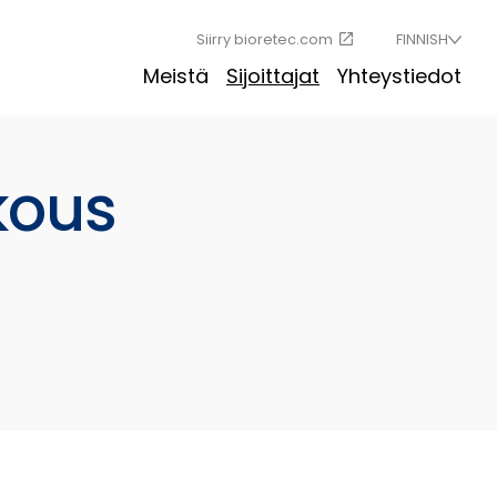
Siirry bioretec.com
FINNISH
Meistä
Sijoittajat
Yhteystiedot
kous