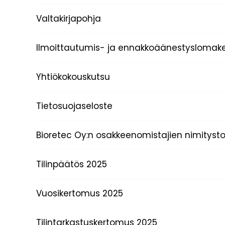
Valtakirjapohja
Ilmoittautumis- ja ennakkoäänestyslomak
Yhtiökokouskutsu
Tietosuojaseloste
Bioretec Oy:n osakkeenomistajien nimitysto
Tilinpäätös 2025
Vuosikertomus 2025
Tilintarkastuskertomus 2025