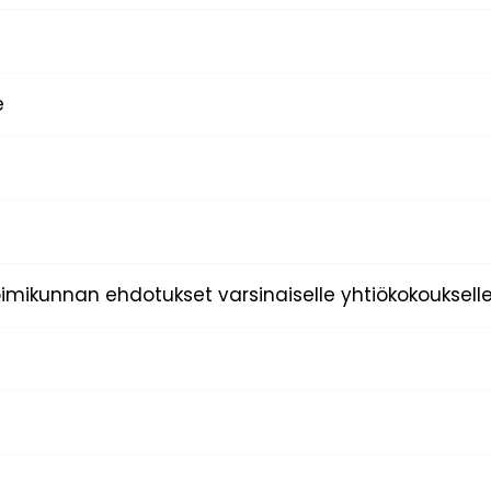
e
imikunnan ehdotukset varsinaiselle yhtiökokouksell