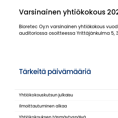
Varsinainen yhtiökokous 20
Bioretec Oy:n varsinainen yhtiökokous vuode
auditoriossa osoitteessa Yrittäjänkulma 5, 3
Tärkeitä päivämääriä
Yhtiökokouskutsun julkaisu
Ilmoittautuminen alkaa
Yhtiökokouksen täsmäytyspäivä