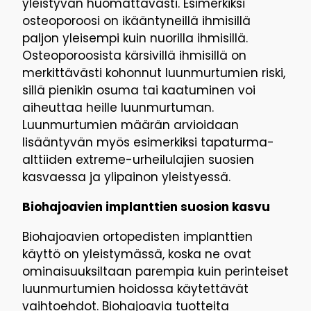
yleistyvän huomattavasti. Esimerkiksi
osteoporoosi on ikääntyneillä ihmisillä
paljon yleisempi kuin nuorilla ihmisillä.
Osteoporoosista kärsivillä ihmisillä on
merkittävästi kohonnut luunmurtumien riski,
sillä pienikin osuma tai kaatuminen voi
aiheuttaa heille luunmurtuman.
Luunmurtumien määrän arvioidaan
lisääntyvän myös esimerkiksi tapaturma-
alttiiden extreme-urheilulajien suosien
kasvaessa ja ylipainon yleistyessä.
Biohajoavien implanttien suosion kasvu
Biohajoavien ortopedisten implanttien
käyttö on yleistymässä, koska ne ovat
ominaisuuksiltaan parempia kuin perinteiset
luunmurtumien hoidossa käytettävät
vaihtoehdot. Biohajoavia tuotteita