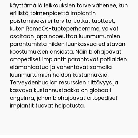
käyttämällä leikkauksien tarve vähenee, kun
erillistä toimenpidettä implantin
poistamiseksi ei tarvita. Jotkut tuotteet,
kuten RemeOs-tuoteperheemme, voivat
osaltaan jopa nopeuttaa luunmurtumien
parantumista niiden luunkasvua edistävän
koostumuksen ansiosta. Näin biohajoavat
ortopediset implantit parantavat potilaiden
elämänlaatua ja vähentävät samalla
luunmurtumien hoidon kustannuksia.
Terveydenhuollon resurssien riittävyys ja
kasvava kustannustaakka on globaali
ongelma, johon biohajoavat ortopediset
implantit tuovat helpotusta.