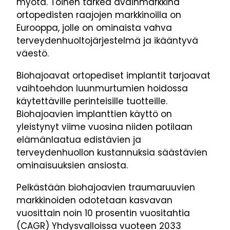
myötä. Toinen tärkeä avainmarkkina
ortopedisten raajojen markkinoilla on
Eurooppa, jolle on ominaista vahva
terveydenhuoltojärjestelmä ja ikääntyvä
väestö.
Biohajoavat ortopediset implantit tarjoavat
vaihtoehdon luunmurtumien hoidossa
käytettäville perinteisille tuotteille.
Biohajoavien implanttien käyttö on
yleistynyt viime vuosina niiden potilaan
elämänlaatua edistävien ja
terveydenhuollon kustannuksia säästävien
ominaisuuksien ansiosta.
Pelkästään biohajoavien traumaruuvien
markkinoiden odotetaan kasvavan
vuosittain noin 10 prosentin vuositahtia
(CAGR) Yhdysvalloissa vuoteen 2033