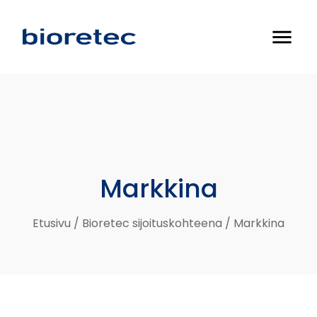
menu
Markkina
Etusivu
/
Bioretec sijoituskohteena
/
Markkina