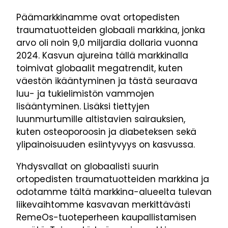
Päämarkkinamme ovat ortopedisten
traumatuotteiden globaali markkina, jonka
arvo oli noin 9,0 miljardia dollaria vuonna
2024. Kasvun ajureina tällä markkinalla
toimivat globaalit megatrendit, kuten
väestön ikääntyminen ja tästä seuraava
luu- ja tukielimistön vammojen
lisääntyminen. Lisäksi tiettyjen
luunmurtumille altistavien sairauksien,
kuten osteoporoosin ja diabeteksen sekä
ylipainoisuuden esiintyvyys on kasvussa.
Yhdysvallat on globaalisti suurin
ortopedisten traumatuotteiden markkina ja
odotamme tältä markkina-alueelta tulevan
liikevaihtomme kasvavan merkittävästi
RemeOs-tuoteperheen kaupallistamisen