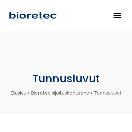
menu
Tunnusluvut
Etusivu
/
Bioretec sijoituskohteena
/
Tunnusluvut