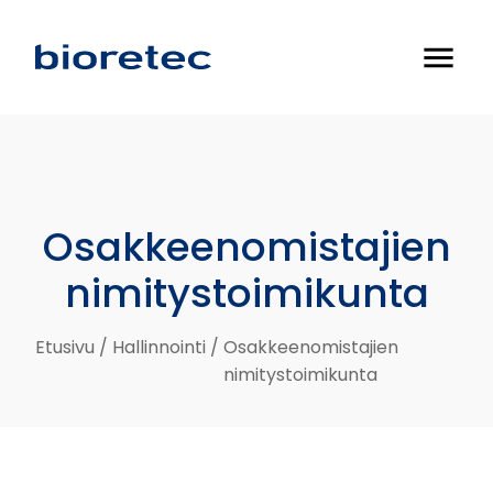
menu
Osakkeenomistajien
nimitystoimikunta
Etusivu
/
Hallinnointi
/
Osakkeenomistajien
nimitystoimikunta