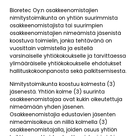
Bioretec Oy:n osakkeenomistajien
nimitystoimikunta on yhtiön suurimmista
osakkeenomistajista tai suurimpien
osakkeenomistajien nimeämistä jäsenistä
koostuva toimielin, jonka tehtävänä on
vuosittain valmistella ja esitellä
varsinaiselle yhtiökokoukselle ja tarvittaessa
ylimääräiselle yhtiökokoukselle ehdotukset
hallituskokoonpanosta sekä palkitsemisesta.
Nimitystoimikunta koostuu kolmesta (3)
jäsenestä. Yhtiön kolme (3) suurinta
osakkeenomistajaa ovat kukin oikeutettuja
nimeämään yhden jäsenen.
Osakkeenomistajia edustavien jäsenten
nimeämisoikeus on niillä kolmella (3)
osakkeenomistajalla, joiden osuus yhtiön