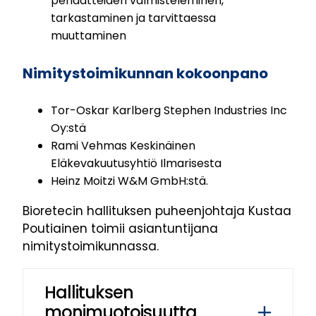
periaatteiden valmisteleminen,
tarkastaminen ja tarvittaessa
muuttaminen
Nimitystoimikunnan kokoonpano
Tor-Oskar Karlberg Stephen Industries Inc
Oy:stä
Rami Vehmas Keskinäinen
Eläkevakuutusyhtiö Ilmarisesta
Heinz Moitzi W&M GmbH:stä.
Bioretecin hallituksen puheenjohtaja Kustaa
Poutiainen toimii asiantuntijana
nimitystoimikunnassa.
Hallituksen
monimuotoisuutta