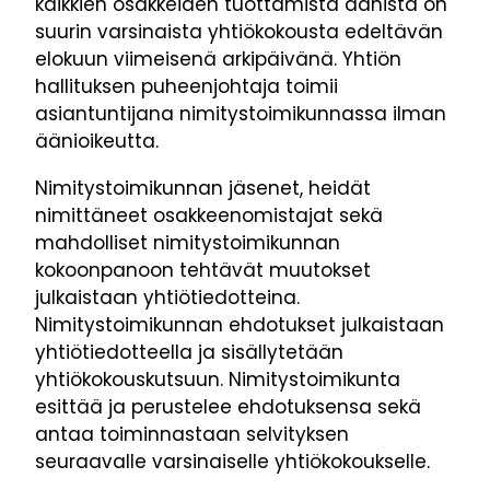
kaikkien osakkeiden tuottamista äänistä on
suurin varsinaista yhtiökokousta edeltävän
elokuun viimeisenä arkipäivänä. Yhtiön
hallituksen puheenjohtaja toimii
asiantuntijana nimitystoimikunnassa ilman
äänioikeutta.
Nimitystoimikunnan jäsenet, heidät
nimittäneet osakkeenomistajat sekä
mahdolliset nimitystoimikunnan
kokoonpanoon tehtävät muutokset
julkaistaan yhtiötiedotteina.
Nimitystoimikunnan ehdotukset julkaistaan
yhtiötiedotteella ja sisällytetään
yhtiökokouskutsuun. Nimitystoimikunta
esittää ja perustelee ehdotuksensa sekä
antaa toiminnastaan selvityksen
seuraavalle varsinaiselle yhtiökokoukselle.