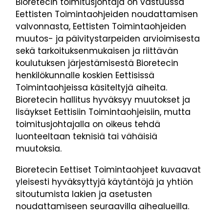
Bioretecin toimitusjohtaja on vastuussa
Eettisten Toimintaohjeiden noudattamisen
valvonnasta, Eettisten Toimintaohjeiden
muutos- ja päivitystarpeiden arvioimisesta
sekä tarkoituksenmukaisen ja riittävän
koulutuksen järjestämisestä Bioretecin
henkilökunnalle koskien Eettisissä
Toimintaohjeissa käsiteltyjä aiheita.
Bioretecin hallitus hyväksyy muutokset ja
lisäykset Eettisiin Toimintaohjeisiin, mutta
toimitusjohtajalla on oikeus tehdä
luonteeltaan teknisiä tai vähäisiä
muutoksia.
Bioretecin Eettiset Toimintaohjeet kuvaavat
yleisesti hyväksyttyjä käytäntöjä ja yhtiön
sitoutumista lakien ja asetusten
noudattamiseen seuraavilla aihealueilla.