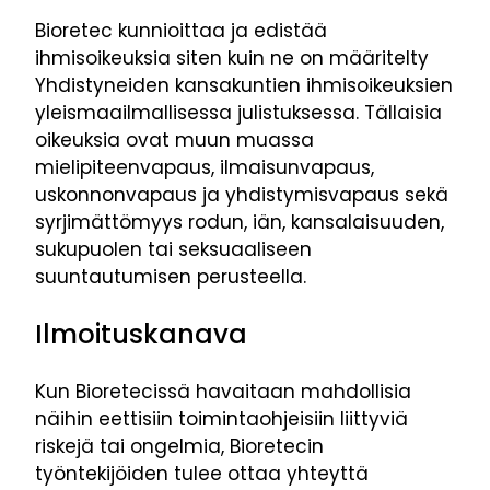
Bioretec kunnioittaa ja edistää
ihmisoikeuksia siten kuin ne on määritelty
Yhdistyneiden kansakuntien ihmisoikeuksien
yleismaailmallisessa julistuksessa. Tällaisia
oikeuksia ovat muun muassa
mielipiteenvapaus, ilmaisunvapaus,
uskonnonvapaus ja yhdistymisvapaus sekä
syrjimättömyys rodun, iän, kansalaisuuden,
sukupuolen tai seksuaaliseen
suuntautumisen perusteella.
Ilmoituskanava
Kun Bioretecissä havaitaan mahdollisia
näihin eettisiin toimintaohjeisiin liittyviä
riskejä tai ongelmia, Bioretecin
työntekijöiden tulee ottaa yhteyttä