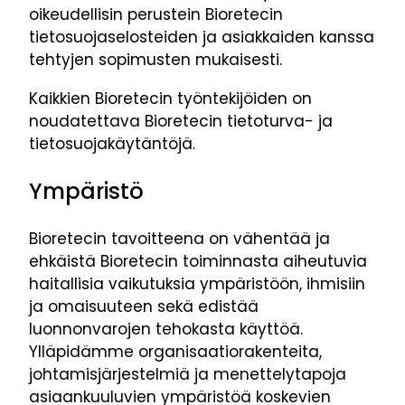
oikeudellisin perustein Bioretecin
tietosuojaselosteiden ja asiakkaiden kanssa
tehtyjen sopimusten mukaisesti.
Kaikkien Bioretecin työntekijöiden on
noudatettava Bioretecin tietoturva- ja
tietosuojakäytäntöjä.
Ympäristö
Bioretecin tavoitteena on vähentää ja
ehkäistä Bioretecin toiminnasta aiheutuvia
haitallisia vaikutuksia ympäristöön, ihmisiin
ja omaisuuteen sekä edistää
luonnonvarojen tehokasta käyttöä.
Ylläpidämme organisaatiorakenteita,
johtamisjärjestelmiä ja menettelytapoja
asiaankuuluvien ympäristöä koskevien