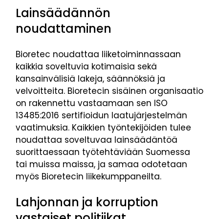
Lainsäädännön
noudattaminen
Bioretec noudattaa liiketoiminnassaan
kaikkia soveltuvia kotimaisia sekä
kansainvälisiä lakeja, säännöksiä ja
velvoitteita. Bioretecin sisäinen organisaatio
on rakennettu vastaamaan sen ISO
13485:2016 sertifioidun laatujärjestelmän
vaatimuksia. Kaikkien työntekijöiden tulee
noudattaa soveltuvaa lainsäädäntöä
suorittaessaan työtehtäviään Suomessa
tai muissa maissa, ja samaa odotetaan
myös Bioretecin liikekumppaneilta.
Lahjonnan ja korruption
vastaiset politiikat