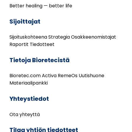
Better healing — better life
Sijoittajat
Sijoituskohteena
Strategia
Osakkeenomistajat
Raportit
Tiedotteet
Tietoja Bioretecistä
Bioretec.com
Activa
RemeOs
Uutishuone
Materiaalipankki
Yhteystiedot
Ota yhteyttä
Tilaa yhtiön tiedotteet