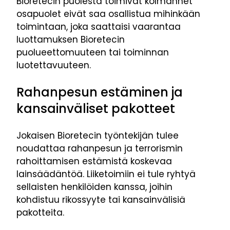
Bioretecin puolesta toimivat kolmannet
osapuolet eivät saa osallistua mihinkään
toimintaan, joka saattaisi vaarantaa
luottamuksen Bioretecin
puolueettomuuteen tai toiminnan
luotettavuuteen.
Rahanpesun estäminen ja
kansainväliset pakotteet
Jokaisen Bioretecin työntekijän tulee
noudattaa rahanpesun ja terrorismin
rahoittamisen estämistä koskevaa
lainsäädäntöä. Liiketoimiin ei tule ryhtyä
sellaisten henkilöiden kanssa, joihin
kohdistuu rikossyyte tai kansainvälisiä
pakotteita.