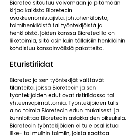
Bioretec sitoutuu valvomaan ja pitämään
kirjaa kaikista Bioretecin
osakkeenomistajista, johtohenkilöistä,
toimihenkilöistä tai työntekijöistä ja
henkilöistä, joiden kanssa Bioretecilla on
liiketoimia, siltä osin kuin tällaisiin henkilöihin
kohdistuu kansainvälisiä pakotteita.
Eturistiriidat
Bioretec ja sen työntekijät välttävät
tilanteita, joissa Bioretecin ja sen
työntekijöiden edut ovat ristiriidassa tai
yhteensopimattomia. Työntekijöiden tulisi
aina toimia Bioretecin edun mukaisesti ja
kunnioittaa Bioretecin asiakkaiden oikeuksia.
Bioretecin työntekijöiden ei tule osallistua
liike- tai muihin toimiin, joista saattaa