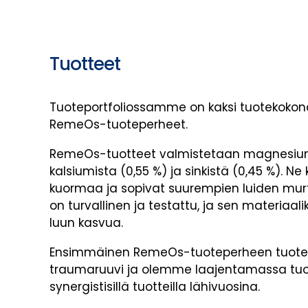
Tuotteet
Tuoteportfoliossamme on kaksi tuotekokona
RemeOs-tuoteperheet.
RemeOs-tuotteet valmistetaan magnesium
kalsiumista (0,55 %) ja sinkistä (0,45 %).
kuormaa ja sopivat suurempien luiden mur
on turvallinen ja testattu, ja sen materiaa
luun kasvua.
Ensimmäinen RemeOs-tuoteperheen tuot
traumaruuvi ja olemme laajentamassa tuot
synergistisillä tuotteilla lähivuosina.