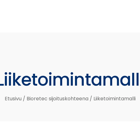
Liiketoimintamall
Etusivu
/
Bioretec sijoituskohteena
/
Liiketoimintamalli