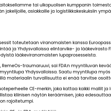
olaitoksellamme tai ulkopuolisen kumppanin toimes
n jakelijoille, asiakkaille ja logistiikkakeskuksiin ym
sit toteutetaan viranomaisten kanssa Euroopassa
ää ja Yhdysvalloissa elintarvike- ja lääkevirasto F
edyistä lääkeviranomaisten lupaprosesseista.
RemeOs-traumaruuvi, sai FDA:n myyntiluvan kevää
ä myyntilupa Yhdysvalloissa. Saatu myyntilupa my
lä materiaalin turvallisuutta ei enää tarvitse osoitt
perheelle CE-merkin, joka kattaa kaikki mallit ja 
istaa kliinisen näytön keräämisen, joka edesautta
on rajoitetumpi.