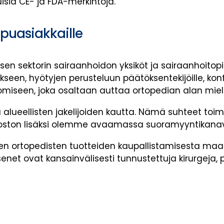
sia CE- ja FDA-merkintöjä.
ppuasiakkaille
sen sektorin sairaanhoidon yksiköt ja sairaanhoitopii
een, hyötyjen perusteluun päätöksentekijöille, konf
omiseen, joka osaltaan auttaa ortopedian alan miel
ueellisten jakelijoiden kautta. Nämä suhteet toim
rkoston lisäksi olemme avaamassa suoramyyntikanav
ortopedisten tuotteiden kaupallistamisesta maail
enet ovat kansainvälisesti tunnustettuja kirurgeja, 