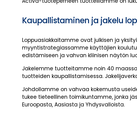
Activa-tuoteperheen tuotteillamme on lukui
Kaupallistaminen ja jakelu lo
Loppuasiakkaitamme ovat julkisen ja yksityi
myyntistrategiassamme käyttäjien koulutuks
edistämiseen ja vahvan kliinisen näytön lu
Jakelemme tuotteitamme noin 40 maassa al
tuotteiden kaupallistamisessa. Jakelijave
Johdollamme on vahvaa kokemusta useiden 
tukee tieteellinen toimikuntamme, jonka jäs
Euroopasta, Aasiasta ja Yhdysvalloista.