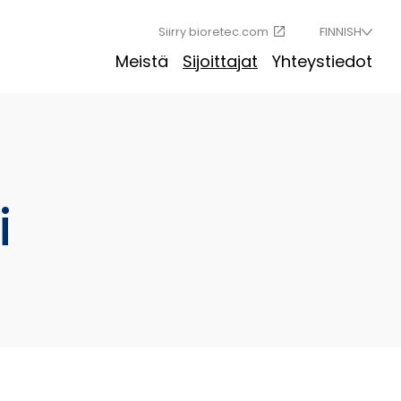
Siirry bioretec.com
FINNISH
Meistä
Sijoittajat
Yhteystiedot
i