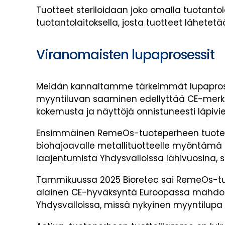
Tuotteet steriloidaan joko omalla tuotant
tuotantolaitoksella, josta tuotteet lähetetää
Viranomaisten lupaprosessit
Meidän kannaltamme tärkeimmät lupaproses
myyntiluvan saaminen edellyttää CE-merkint
kokemusta ja näyttöjä onnistuneesti läpivi
Ensimmäinen RemeOs-tuoteperheen tuote, 
biohajoavalle metallituotteelle myöntäm
laajentumista Yhdysvalloissa lähivuosina, sil
Tammikuussa 2025 Bioretec sai RemeOs-tuote
alainen CE-hyväksyntä Euroopassa mahdoll
Yhdysvalloissa, missä nykyinen myyntilupa 