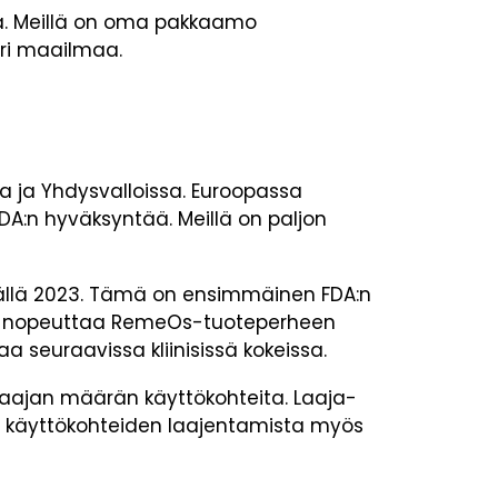
ta. Meillä on oma pakkaamo
päri maailmaa.
 ja Yhdysvalloissa. Euroopassa
DA:n hyväksyntää. Meillä on paljon
llä 2023. Tämä on ensimmäinen FDA:n
ös nopeuttaa RemeOs-tuoteperheen
aa seuraavissa kliinisissä kokeissa.
laajan määrän käyttökohteita. Laaja-
a käyttökohteiden laajentamista myös