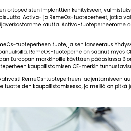
n ortopedisten implanttien kehitykseen, valmistukse
aisuutta: Activa- ja RemeOs-tuoteperheet, jotka 
ijaverkostomme kautta. Activa-tuoteperheemme on 
s-tuoteperheen tuote, ja sen lanseeraus Yhdysva
anuuksilla. RemeOs-tuoteperhe on saanut myös CE-me
aan Euroopan markkinoille käyttäen pääasiassa Bior
perheen kaupallistamisen CE-merkin tunnustavissa
hvasti RemeOs-tuoteperheen laajentamiseen uusilla 
 tuotteiden kaupallistamisessa, ja meillä on pitkä 