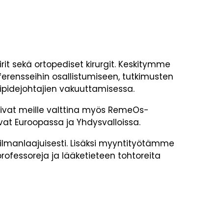
rit sekä ortopediset kirurgit. Keskitymme
erensseihin osallistumiseen, tutkimusten
ipidejohtajien vakuuttamisessa.
ivat meille valttina myös RemeOs-
at Euroopassa ja Yhdysvalloissa.
manlaajuisesti. Lisäksi myyntityötämme
professoreja ja lääketieteen tohtoreita