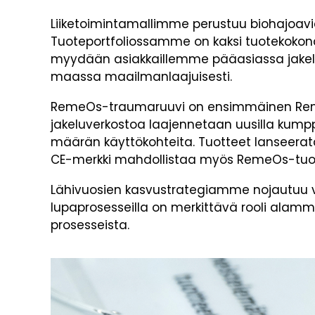
Liiketoimintamallimme perustuu biohajoavie
Tuoteportfoliossamme on kaksi tuotekokon
myydään asiakkaillemme pääasiassa jakel
maassa maailmanlaajuisesti.
RemeOs-traumaruuvi on ensimmäinen RemeO
jakeluverkostoa laajennetaan uusilla kumpp
määrän käyttökohteita. Tuotteet lanseerat
CE-merkki mahdollistaa myös RemeOs-tuote
Lähivuosien kasvustrategiamme nojautuu va
lupaprosesseilla on merkittävä rooli alamme
prosesseista.