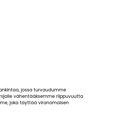
hankintaa, jossa turvaudumme
mijalle vähentääksemme riippuvuutta
mme, joka täyttää viranomaisen