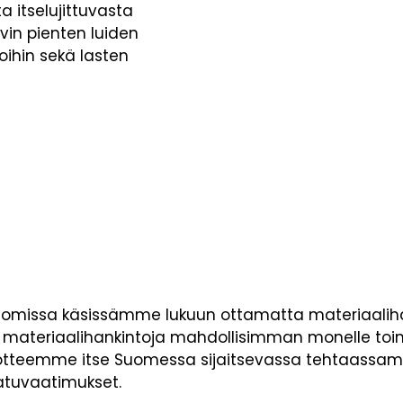
 itselujittuvasta
vin pienten luiden
ihin sekä lasten
ti omissa käsissämme lukuun ottamatta materiaali
 materiaalihankintoja mahdollisimman monelle toi
 tuotteemme itse Suomessa sijaitsevassa tehtaassa
laatuvaatimukset.