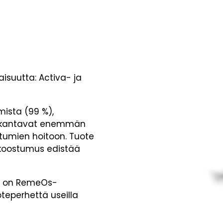
isuutta: Activa- ja
ista (99 %),
 Ne kantavat enemmän
tumien hoitoon. Tuote
likoostumus edistää
e on RemeOs-
eperhettä useilla