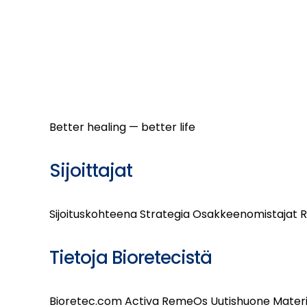
Better healing — better life
Sijoittajat
Sijoituskohteena
Strategia
Osakkeenomistajat
R
Tietoja Bioretecistä
Bioretec.com
Activa
RemeOs
Uutishuone
Materi