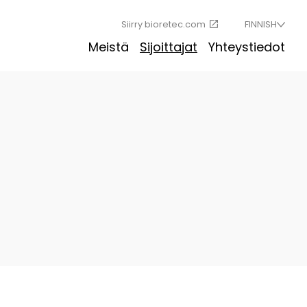
Siirry bioretec.com
FINNISH
Meistä
Sijoittajat
Yhteystiedot